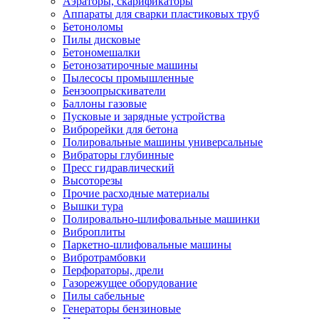
Аэраторы, скарификаторы
Аппараты для сварки пластиковых труб
Бетоноломы
Пилы дисковые
Бетономешалки
Бетонозатирочные машины
Пылесосы промышленные
Бензоопрыскиватели
Баллоны газовые
Пусковые и зарядные устройства
Виброрейки для бетона
Полировальные машины универсальные
Вибраторы глубинные
Пресс гидравлический
Высоторезы
Прочие расходные материалы
Вышки тура
Полировально-шлифовальные машинки
Виброплиты
Паркетно-шлифовальные машины
Вибротрамбовки
Перфораторы, дрели
Газорежущее оборудование
Пилы сабельные
Генераторы бензиновые