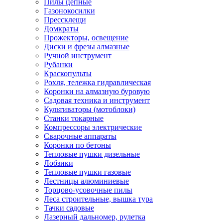
Пилы цепные
Газонокосилки
Прессклещи
Домкраты
Прожекторы, освещение
Диски и фрезы алмазные
Ручной инструмент
Рубанки
Краскопульты
Рохля, тележка гидравлическая
Коронки на алмазную буровую
Садовая техника и инструмент
Культиваторы (мотоблоки)
Станки токарные
Компрессоры электрические
Сварочные аппараты
Коронки по бетоны
Тепловые пушки дизельные
Лобзики
Тепловые пушки газовые
Лестницы алюминиевые
Торцово-усовочные пилы
Леса строительные, вышка тура
Тачки садовые
Лазерный дальномер, рулетка