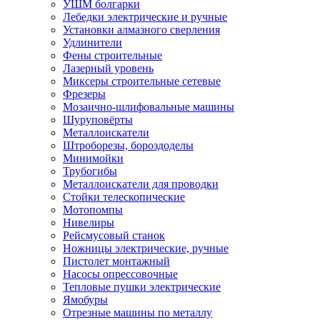
УШМ болгарки
Лебедки электрические и ручные
Установки алмазного сверления
Удлинители
Фены строительные
Лазерный уровень
Миксеры строительные сетевые
Фрезеры
Мозаично-шлифовальные машины
Шуруповёрты
Металлоискатели
Штроборезы, бороздоделы
Минимойки
Трубогибы
Металлоискатели для проводки
Стойки телескопические
Мотопомпы
Нивелиры
Рейсмусовый станок
Ножницы электрические, ручные
Пистолет монтажный
Насосы опрессовочные
Тепловые пушки электрические
Ямобуры
Отрезные машины по металлу