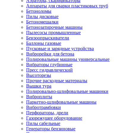
Аэраторы, скарификаторы
Аппараты для сварки пластиковых труб
Бетоноломы
Пилы дисковые
Бетономешалки
Бетонозатирочные машины
Пылесосы промышленные
Бензоопрыскиватели
Баллоны газовые
Пусковые и зарядные устройства
Виброрейки для бетона
Полировальные машины универсальные
Вибраторы глубинные
Пресс гидравлический
Высоторезы
Прочие расходные материалы
Вышки тура
Полировально-шлифовальные машинки
Виброплиты
Паркетно-шлифовальные машины
Вибротрамбовки
Перфораторы, дрели
Газорежущее оборудование
Пилы сабельные
Генераторы бензиновые