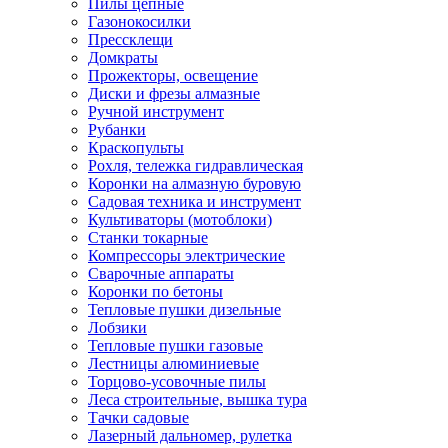
Пилы цепные
Газонокосилки
Прессклещи
Домкраты
Прожекторы, освещение
Диски и фрезы алмазные
Ручной инструмент
Рубанки
Краскопульты
Рохля, тележка гидравлическая
Коронки на алмазную буровую
Садовая техника и инструмент
Культиваторы (мотоблоки)
Станки токарные
Компрессоры электрические
Сварочные аппараты
Коронки по бетоны
Тепловые пушки дизельные
Лобзики
Тепловые пушки газовые
Лестницы алюминиевые
Торцово-усовочные пилы
Леса строительные, вышка тура
Тачки садовые
Лазерный дальномер, рулетка