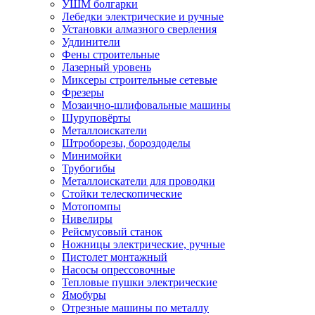
УШМ болгарки
Лебедки электрические и ручные
Установки алмазного сверления
Удлинители
Фены строительные
Лазерный уровень
Миксеры строительные сетевые
Фрезеры
Мозаично-шлифовальные машины
Шуруповёрты
Металлоискатели
Штроборезы, бороздоделы
Минимойки
Трубогибы
Металлоискатели для проводки
Стойки телескопические
Мотопомпы
Нивелиры
Рейсмусовый станок
Ножницы электрические, ручные
Пистолет монтажный
Насосы опрессовочные
Тепловые пушки электрические
Ямобуры
Отрезные машины по металлу