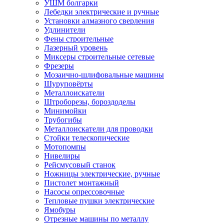
УШМ болгарки
Лебедки электрические и ручные
Установки алмазного сверления
Удлинители
Фены строительные
Лазерный уровень
Миксеры строительные сетевые
Фрезеры
Мозаично-шлифовальные машины
Шуруповёрты
Металлоискатели
Штроборезы, бороздоделы
Минимойки
Трубогибы
Металлоискатели для проводки
Стойки телескопические
Мотопомпы
Нивелиры
Рейсмусовый станок
Ножницы электрические, ручные
Пистолет монтажный
Насосы опрессовочные
Тепловые пушки электрические
Ямобуры
Отрезные машины по металлу