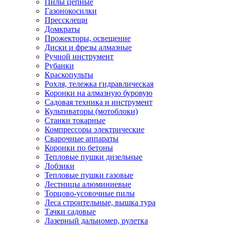
Пилы цепные
Газонокосилки
Прессклещи
Домкраты
Прожекторы, освещение
Диски и фрезы алмазные
Ручной инструмент
Рубанки
Краскопульты
Рохля, тележка гидравлическая
Коронки на алмазную буровую
Садовая техника и инструмент
Культиваторы (мотоблоки)
Станки токарные
Компрессоры электрические
Сварочные аппараты
Коронки по бетоны
Тепловые пушки дизельные
Лобзики
Тепловые пушки газовые
Лестницы алюминиевые
Торцово-усовочные пилы
Леса строительные, вышка тура
Тачки садовые
Лазерный дальномер, рулетка