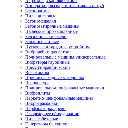
Аэраторы, скарификаторы
Аппараты для сварки пластиковых труб
Бетоноломы
Пилы дисковые
Бетономешалки
Бетонозатирочные машины
Пылесосы промышленные
Бензоопрыскиватели
Баллоны газовые
Пусковые и зарядные устройства
Виброрейки для бетона
Полировальные машины универсальные
Вибраторы глубинные
Пресс гидравлический
Высоторезы
Прочие расходные материалы
Вышки тура
Полировально-шлифовальные машинки
Виброплиты
Паркетно-шлифовальные машины
Вибротрамбовки
Перфораторы, дрели
Газорежущее оборудование
Пилы сабельные
Генераторы бензиновые